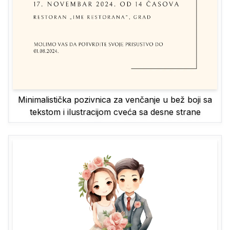
Minimalistička pozivnica za venčanje u bež boji sa
tekstom i ilustracijom cveća sa desne strane