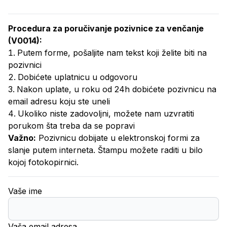
Procedura za poručivanje
pozivnice za venčanje
(
V0014
):
Putem forme, pošaljite nam tekst koji želite biti na
pozivnici
Dobićete uplatnicu u odgovoru
Nakon uplate, u roku od 24h dobićete pozivnicu na
email adresu koju ste uneli
Ukoliko niste zadovoljni, možete nam uzvratiti
porukom šta treba da se popravi
Važno:
Pozivnicu dobijate u elektronskoj formi za
slanje putem interneta. Štampu možete raditi u bilo
kojoj fotokopirnici.
Vaše ime
Vaša email adresa