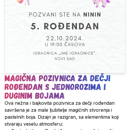
Magična pozivnica za dečji
rođendan s jednorozima i
duginim bojama
Ova nežna i bajkovita pozivnica za dečji rođendan
savršena je za male ljubitelje magičnih stvorenja i
pastelnih boja. Dizajn je razigran, sa elementima koji
stvaraju veselu atmosferu: