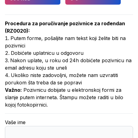
Procedura za poručivanje
pozivnice za rođendan
(
RZ0020
):
Putem forme, pošaljite nam tekst koji želite biti na
pozivnici
Dobićete uplatnicu u odgovoru
Nakon uplate, u roku od 24h dobićete pozivnicu na
email adresu koju ste uneli
Ukoliko niste zadovoljni, možete nam uzvratiti
porukom šta treba da se popravi
Važno:
Pozivnicu dobijate u elektronskoj formi za
slanje putem interneta. Štampu možete raditi u bilo
kojoj fotokopirnici.
Vaše ime