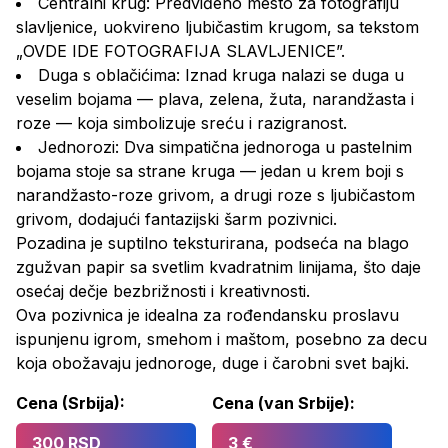
Centralni krug: Predviđeno mesto za fotografiju
slavljenice, uokvireno ljubičastim krugom, sa tekstom
„OVDE IDE FOTOGRAFIJA SLAVLJENICE”.
Duga s oblačićima: Iznad kruga nalazi se duga u
veselim bojama — plava, zelena, žuta, narandžasta i
roze — koja simbolizuje sreću i razigranost.
Jednorozi: Dva simpatična jednoroga u pastelnim
bojama stoje sa strane kruga — jedan u krem boji s
narandžasto-roze grivom, a drugi roze s ljubičastom
grivom, dodajući fantazijski šarm pozivnici.
Pozadina je suptilno teksturirana, podseća na blago
zgužvan papir sa svetlim kvadratnim linijama, što daje
osećaj dečje bezbrižnosti i kreativnosti.
Ova pozivnica je idealna za rođendansku proslavu
ispunjenu igrom, smehom i maštom, posebno za decu
koja obožavaju jednoroge, duge i čarobni svet bajki.
Cena (Srbija):
Cena (van Srbije):
300 RSD
3 €