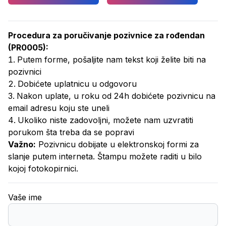
Procedura za poručivanje
pozivnice za rođendan
(
PR0005
):
Putem forme, pošaljite nam tekst koji želite biti na
pozivnici
Dobićete uplatnicu u odgovoru
Nakon uplate, u roku od 24h dobićete pozivnicu na
email adresu koju ste uneli
Ukoliko niste zadovoljni, možete nam uzvratiti
porukom šta treba da se popravi
Važno:
Pozivnicu dobijate u elektronskoj formi za
slanje putem interneta. Štampu možete raditi u bilo
kojoj fotokopirnici.
Vaše ime