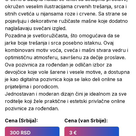
okružen veselim ilustracijama crvenih trešanja, srca i
sitnih cvetića u nijansama roze i crvene. Sa strane se
pojavljuju i dekorativne ružičaste mašne koje dodatno
naglašavaju svečani izgled.
Pozadina je svetloružičasta, što omogućava da se
jarke boje trešanja i srca posebno istaknu. Ovaj
kombinovani motiv voća, cveća i mašni stvara vedru i
optimističnu atmosferu, savršenu za dečije proslave.
Ova pozivnica za rođendan je odličan izbor za
devojčice koje vole šarene i vesele motive, a dostupna
je kao digitalna pozivnica koja se lako deli online sa
prijateljima i porodicom.
Jednostavan i moderan dizajn čini je idealnom za sve
roditelje koji žele praktične i estetski privlačne
online
pozivnice za rođendan
.
Cena (Srbija):
Cena (van Srbije):
300 RSD
3 €