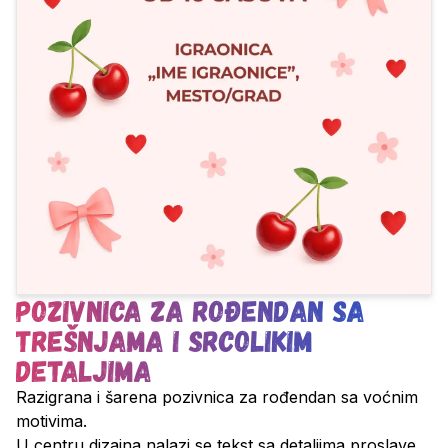
Pozivnica za rođendan sa
trešnjama i srcolikim
detaljima
Razigrana i šarena pozivnica za rođendan sa voćnim
motivima.
U centru dizajna nalazi se tekst sa detaljima proslave,