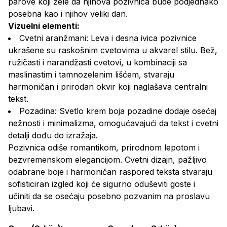
parove koji žele da njihova pozivnica bude podjednako
posebna kao i njihov veliki dan.
Vizuelni elementi:
Cvetni aranžmani: Leva i desna ivica pozivnice
ukrašene su raskošnim cvetovima u akvarel stilu. Bež,
ružičasti i narandžasti cvetovi, u kombinaciji sa
maslinastim i tamnozelenim lišćem, stvaraju
harmoničan i prirodan okvir koji naglašava centralni
tekst.
Pozadina: Svetlo krem boja pozadine dodaje osećaj
nežnosti i minimalizma, omogućavajući da tekst i cvetni
detalji dođu do izražaja.
Pozivnica odiše romantikom, prirodnom lepotom i
bezvremenskom elegancijom. Cvetni dizajn, pažljivo
odabrane boje i harmoničan raspored teksta stvaraju
sofisticiran izgled koji će sigurno oduševiti goste i
učiniti da se osećaju posebno pozvanim na proslavu
ljubavi.