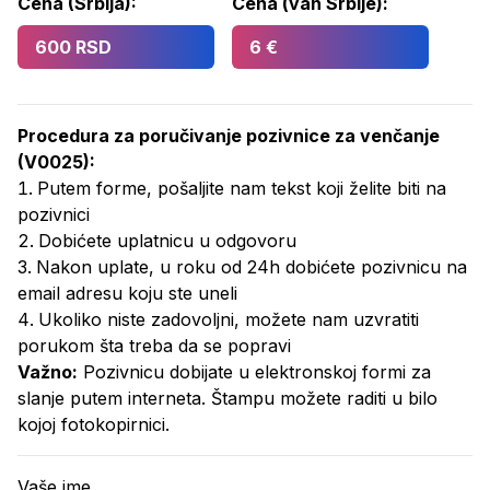
Cena (Srbija):
Cena (van Srbije):
600 RSD
6 €
Procedura za poručivanje
pozivnice za venčanje
(
V0025
):
Putem forme, pošaljite nam tekst koji želite biti na
pozivnici
Dobićete uplatnicu u odgovoru
Nakon uplate, u roku od 24h dobićete pozivnicu na
email adresu koju ste uneli
Ukoliko niste zadovoljni, možete nam uzvratiti
porukom šta treba da se popravi
Važno:
Pozivnicu dobijate u elektronskoj formi za
slanje putem interneta. Štampu možete raditi u bilo
kojoj fotokopirnici.
Vaše ime