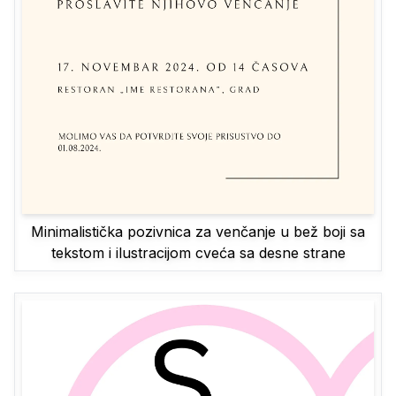
Minimalistička pozivnica za venčanje u bež boji sa
tekstom i ilustracijom cveća sa desne strane