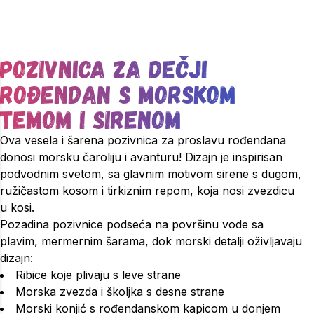
Pozivnica za dečji
rođendan s morskom
temom i sirenom
Ova vesela i šarena pozivnica za proslavu rođendana
donosi morsku čaroliju i avanturu! Dizajn je inspirisan
podvodnim svetom, sa glavnim motivom sirene s dugom,
ružičastom kosom i tirkiznim repom, koja nosi zvezdicu
u kosi.
Pozadina pozivnice podseća na površinu vode sa
plavim, mermernim šarama, dok morski detalji oživljavaju
dizajn:
Ribice koje plivaju s leve strane
Morska zvezda i školjka s desne strane
Morski konjić s rođendanskom kapicom u donjem