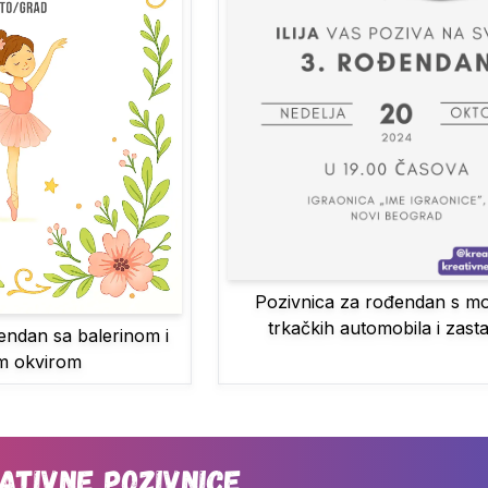
Pozivnica za rođendan s mo
trkačkih automobila i zas
endan sa balerinom i
m okvirom
ativne Pozivnice