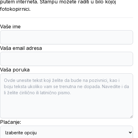
putem interneta. Štampu možete raditi u bilo kojoj
fotokopirnici.
Vaše ime
Vaša email adresa
Vaša poruka
Plaćanje: