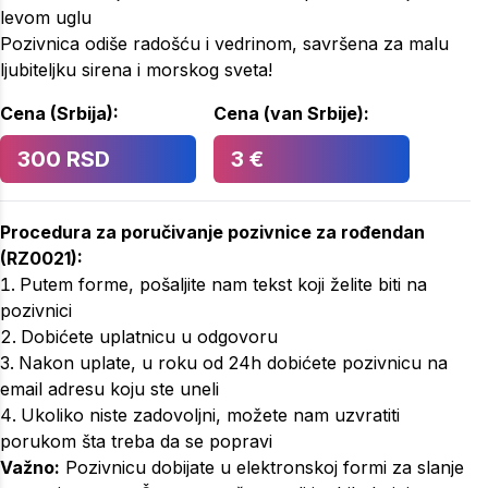
levom uglu
Pozivnica odiše radošću i vedrinom, savršena za malu
ljubiteljku sirena i morskog sveta!
Cena (Srbija):
Cena (van Srbije):
300 RSD
3 €
Procedura za poručivanje
pozivnice za rođendan
(
RZ0021
):
Putem forme, pošaljite nam tekst koji želite biti na
pozivnici
Dobićete uplatnicu u odgovoru
Nakon uplate, u roku od 24h dobićete pozivnicu na
email adresu koju ste uneli
Ukoliko niste zadovoljni, možete nam uzvratiti
porukom šta treba da se popravi
Važno:
Pozivnicu dobijate u elektronskoj formi za slanje