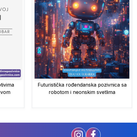
Futuristička rođendanska pozivnica sa
tivima
robotom i neonskim svetlima
tavom