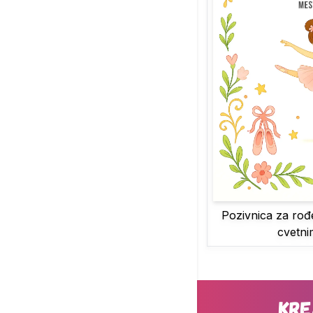
Pozivnica za rođ
cvetni
Kre