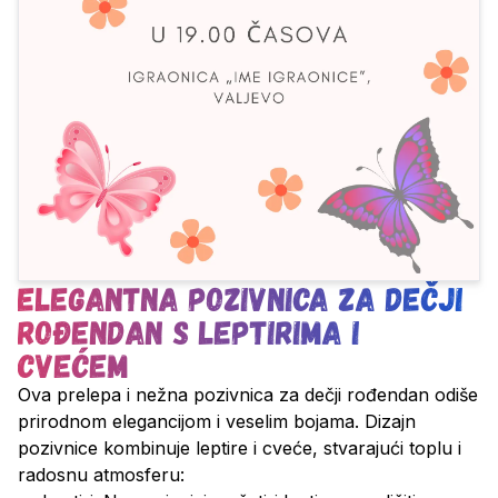
Elegantna pozivnica za dečji
rođendan s leptirima i
cvećem
Ova prelepa i nežna pozivnica za dečji rođendan odiše
prirodnom elegancijom i veselim bojama. Dizajn
pozivnice kombinuje leptire i cveće, stvarajući toplu i
radosnu atmosferu: