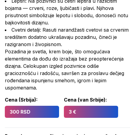
Leptiri: Na pozivnici su četiri leptira u različitim
bojama — crveni, roze, ljubičasti i plavi. Njihova
prisutnost simbolizuje lepotu i slobodu, donoseći notu
bajkovitosti dizajnu.
Cvetni detalji: Rasuti narandžasti cvetovi sa crvenim
središtem dodatno ukrašavaju pozadinu, čineći je
razigranom i živopisnom.
Pozadina je svetla, krem boje, što omogućava
elementima da dođu do izražaja bez preopterećenja
dizajna. Celokupan izgled pozivnice odiše
gracioznošću i radošću, savršen za proslavu dečjeg
rođendana ispunjenu smehom, igrom i lepim
uspomenama.
Cena (Srbija):
Cena (van Srbije):
300 RSD
3 €