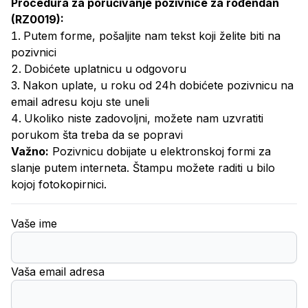
Procedura za poručivanje
pozivnice za rođendan
(
RZ0019
):
Putem forme, pošaljite nam tekst koji želite biti na
pozivnici
Dobićete uplatnicu u odgovoru
Nakon uplate, u roku od 24h dobićete pozivnicu na
email adresu koju ste uneli
Ukoliko niste zadovoljni, možete nam uzvratiti
porukom šta treba da se popravi
Važno:
Pozivnicu dobijate u elektronskoj formi za
slanje putem interneta. Štampu možete raditi u bilo
kojoj fotokopirnici.
Vaše ime
Vaša email adresa