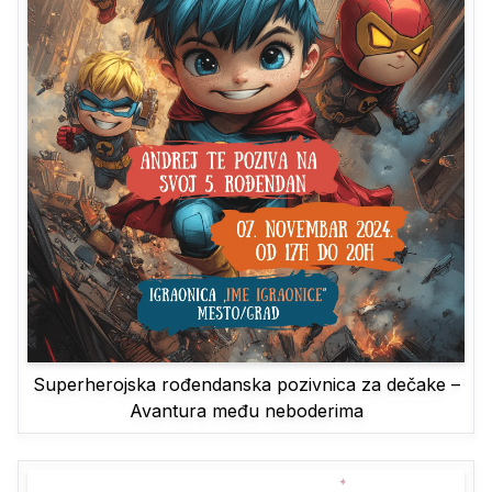
Superherojska rođendanska pozivnica za dečake –
Avantura među neboderima