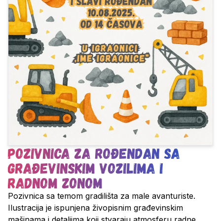
Pozivnica za rođendan sa
građevinskim vozilima i
radnom zonom
Pozivnica sa temom gradilišta za male avanturiste.
Ilustracija je ispunjena živopisnim građevinskim
mašinama i detaljima koji stvaraju atmosferu radne