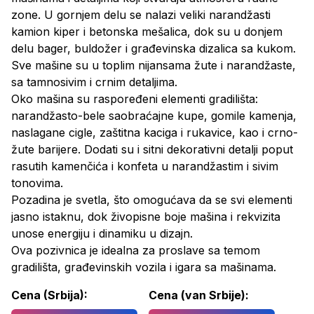
zone. U gornjem delu se nalazi veliki narandžasti
kamion kiper i betonska mešalica, dok su u donjem
delu bager, buldožer i građevinska dizalica sa kukom.
Sve mašine su u toplim nijansama žute i narandžaste,
sa tamnosivim i crnim detaljima.
Oko mašina su raspoređeni elementi gradilišta:
narandžasto-bele saobraćajne kupe, gomile kamenja,
naslagane cigle, zaštitna kaciga i rukavice, kao i crno-
žute barijere. Dodati su i sitni dekorativni detalji poput
rasutih kamenčića i konfeta u narandžastim i sivim
tonovima.
Pozadina je svetla, što omogućava da se svi elementi
jasno istaknu, dok živopisne boje mašina i rekvizita
unose energiju i dinamiku u dizajn.
Ova pozivnica je idealna za proslave sa temom
gradilišta, građevinskih vozila i igara sa mašinama.
Cena (Srbija):
Cena (van Srbije):