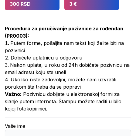
300 RSD
3 €
Procedura za poručivanje
pozivnice za rođendan
(
PR0003
):
Putem forme, pošaljite nam tekst koji želite biti na
pozivnici
Dobićete uplatnicu u odgovoru
Nakon uplate, u roku od 24h dobićete pozivnicu na
email adresu koju ste uneli
Ukoliko niste zadovoljni, možete nam uzvratiti
porukom šta treba da se popravi
Važno:
Pozivnicu dobijate u elektronskoj formi za
slanje putem interneta. Štampu možete raditi u bilo
kojoj fotokopirnici.
Vaše ime