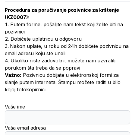
Procedura za poručivanje
pozivnice za krštenje
(
KZ0007
):
Putem forme, pošaljite nam tekst koji želite biti na
pozivnici
Dobićete uplatnicu u odgovoru
Nakon uplate, u roku od 24h dobićete pozivnicu na
email adresu koju ste uneli
Ukoliko niste zadovoljni, možete nam uzvratiti
porukom šta treba da se popravi
Važno:
Pozivnicu dobijate u elektronskoj formi za
slanje putem interneta. Štampu možete raditi u bilo
kojoj fotokopirnici.
Vaše ime
Vaša email adresa