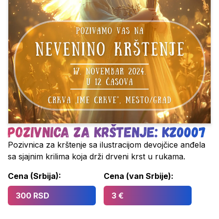
Pozivnica za krštenje: KZ0007
Pozivnica za krštenje sa ilustracijom devojčice anđela
sa sjajnim krilima koja drži drveni krst u rukama.
Cena (Srbija):
Cena (van Srbije):
300 RSD
3 €