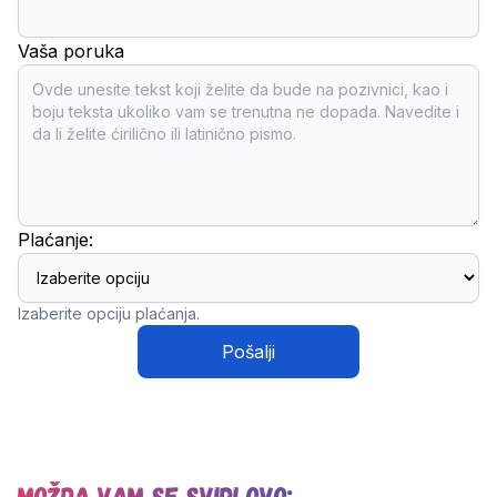
Vaša poruka
Plaćanje:
Izaberite opciju plaćanja.
Pošalji
Možda vam se svidi ovo: