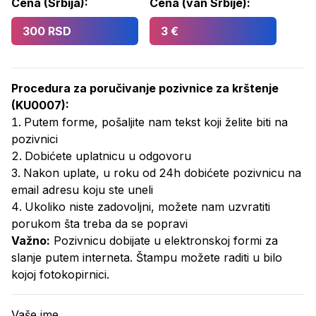
Cena (Srbija):
Cena (van Srbije):
300 RSD
3 €
Procedura za poručivanje
pozivnice za krštenje
(
KU0007
):
Putem forme, pošaljite nam tekst koji želite biti na
pozivnici
Dobićete uplatnicu u odgovoru
Nakon uplate, u roku od 24h dobićete pozivnicu na
email adresu koju ste uneli
Ukoliko niste zadovoljni, možete nam uzvratiti
porukom šta treba da se popravi
Važno:
Pozivnicu dobijate u elektronskoj formi za
slanje putem interneta. Štampu možete raditi u bilo
kojoj fotokopirnici.
Vaše ime