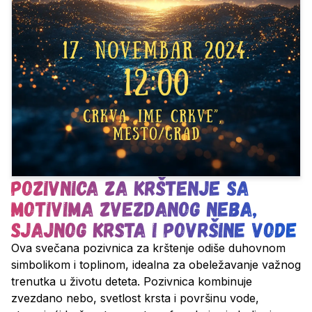
Pozivnica za krštenje sa
motivima zvezdanog neba,
sjajnog krsta i površine vode
Ova svečana
pozivnica za krštenje
odiše duhovnom
simbolikom i toplinom, idealna za obeležavanje važnog
trenutka u životu deteta. Pozivnica kombinuje
zvezdano nebo, svetlost krsta i površinu vode,