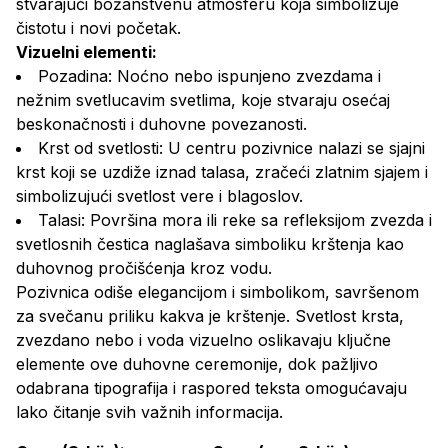
stvarajući božanstvenu atmosferu koja simbolizuje
čistotu i novi početak.
Vizuelni elementi:
Pozadina: Noćno nebo ispunjeno zvezdama i
nežnim svetlucavim svetlima, koje stvaraju osećaj
beskonačnosti i duhovne povezanosti.
Krst od svetlosti: U centru pozivnice nalazi se sjajni
krst koji se uzdiže iznad talasa, zračeći zlatnim sjajem i
simbolizujući svetlost vere i blagoslov.
Talasi: Površina mora ili reke sa refleksijom zvezda i
svetlosnih čestica naglašava simboliku krštenja kao
duhovnog pročišćenja kroz vodu.
Pozivnica odiše elegancijom i simbolikom, savršenom
za svečanu priliku kakva je krštenje. Svetlost krsta,
zvezdano nebo i voda vizuelno oslikavaju ključne
elemente ove duhovne ceremonije, dok pažljivo
odabrana tipografija i raspored teksta omogućavaju
lako čitanje svih važnih informacija.