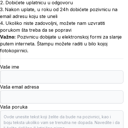
Dobićete uplatnicu u odgovoru
Nakon uplate, u roku od 24h dobićete pozivnicu na
email adresu koju ste uneli
Ukoliko niste zadovoljni, možete nam uzvratiti
porukom šta treba da se popravi
Važno:
Pozivnicu dobijate u elektronskoj formi za slanje
putem interneta. Štampu možete raditi u bilo kojoj
fotokopirnici.
Vaše ime
Vaša email adresa
Vaša poruka