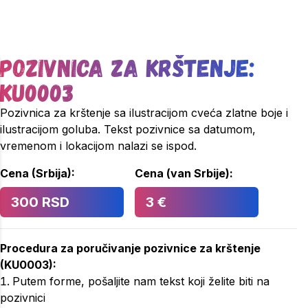
Pozivnica za krštenje:
KU0003
Pozivnica za krštenje sa ilustracijom cveća zlatne boje i
ilustracijom goluba. Tekst pozivnice sa datumom,
vremenom i lokacijom nalazi se ispod.
Cena (Srbija):
Cena (van Srbije):
300 RSD
3 €
Procedura za poručivanje
pozivnice za krštenje
(
KU0003
):
Putem forme, pošaljite nam tekst koji želite biti na
pozivnici