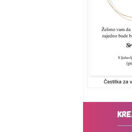
Čestitka za 
Kre