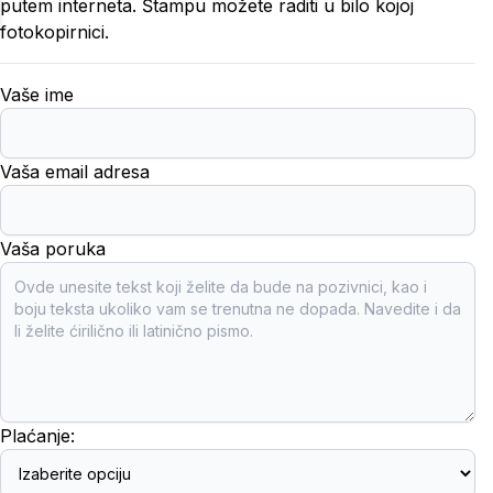
putem interneta. Štampu možete raditi u bilo kojoj
fotokopirnici.
Vaše ime
Vaša email adresa
Vaša poruka
Plaćanje: