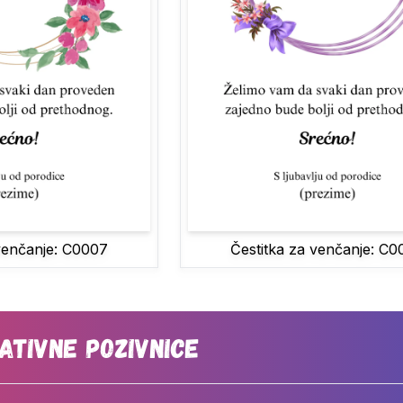
venčanje: C0007
Čestitka za venčanje: C0
ativne Pozivnice