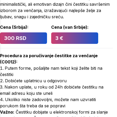
minimalistički, ali emotivan dizajn čini čestitku savršenim
izborom za venčanja, izražavajući najlepše želje za
ljubav, snagu i zajedničku sreću.
Cena (Srbija):
Cena (van Srbije):
300 RSD
3 €
Procedura za poručivanje
čestitke za venčanje
(
C0012
):
Putem forme, pošaljite nam tekst koji želite biti na
čestitki
Dobićete uplatnicu u odgovoru
Nakon uplate, u roku od 24h dobićete čestitku na
email adresu koju ste uneli
Ukoliko niste zadovoljni, možete nam uzvratiti
porukom šta treba da se popravi
Važno:
Čestitku dobijate u elektronskoj formi za slanje