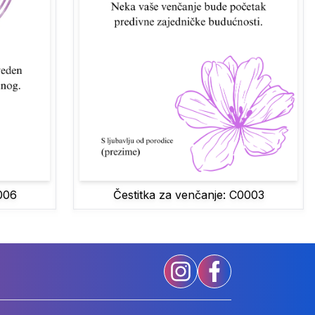
006
Čestitka za venčanje: C0003